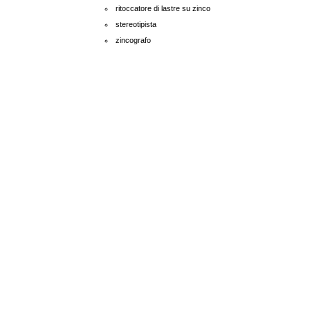
ritoccatore di lastre su zinco
stereotipista
zincografo