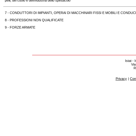
pelli, del cuoio e dell'industria dello spettacolo
7 - CONDUTTORI DI IMPIANTI, OPERAI DI MACCHINARI FISSI E MOBILI E CONDUCE
8 - PROFESSIONI NON QUALIFICATE
9 - FORZE ARMATE
Istat - 
Via
R
Privacy
|
Cont