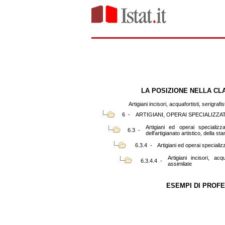
LA POSIZIONE NELLA CL
Artigiani incisori, acquafortisti, serigrafi
6 -
ARTIGIANI, OPERAI SPECIALIZZA
Artigiani ed operai specializz
6.3 -
dell'artigianato artistico, della s
6.3.4 -
Artigiani ed operai specializz
Artigiani incisori, acqu
6.3.4.4 -
assimilate
ESEMPI DI PROFE