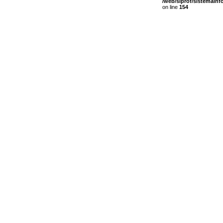
/web/siprof/sistemain
on line
154