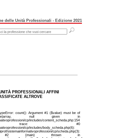
e delle Unità Professionali - Edizione 2021
UNITÀ PROFESSIONALI AFFINI
ASSIFICATE ALTROVE
ypeError: count(): Argument #1 ($value) must be of
ble|array, null given in
mativoprofessioni/cp/includes/content_scheda.php:154
k trace: #0
mativoprofessioni/cp/includes/body_scheda.php(6):
iprof/sistemainformativoprofessioni/cp/scheda.php(3):
('...') #2 {main} thrown in