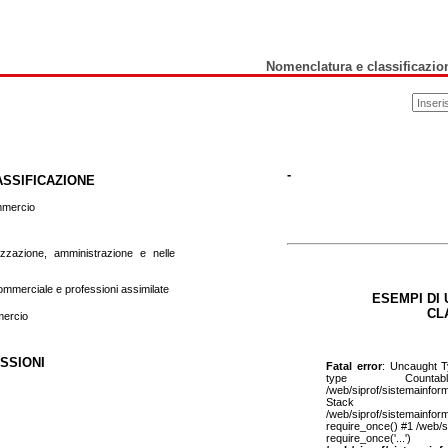
Nomenclatura e classificazion
-
ASSIFICAZIONE
mmercio
nizzazione, amministrazione e nelle
commerciale e professioni assimilate
ESEMPI DI 
CL
mercio
SSIONI
Fatal error
: Uncaught T
type Counta
/web/siprof/sistemainfor
Stac
/web/siprof/sistemainfor
require_once() #1 /web/s
require_once