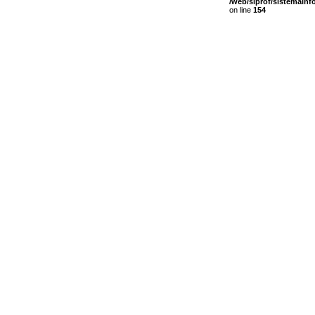
/web/siprof/sistemain
on line
154