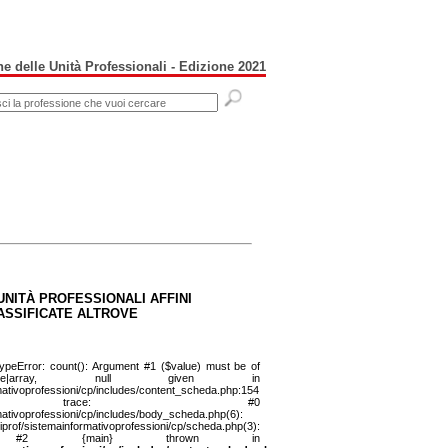
e delle Unità Professionali - Edizione 2021
UNITÀ PROFESSIONALI AFFINI
ASSIFICATE ALTROVE
ypeError: count(): Argument #1 ($value) must be of
ble|array, null given in
mativoprofessioni/cp/includes/content_scheda.php:154
k trace: #0
mativoprofessioni/cp/includes/body_scheda.php(6):
iprof/sistemainformativoprofessioni/cp/scheda.php(3):
('...') #2 {main} thrown in