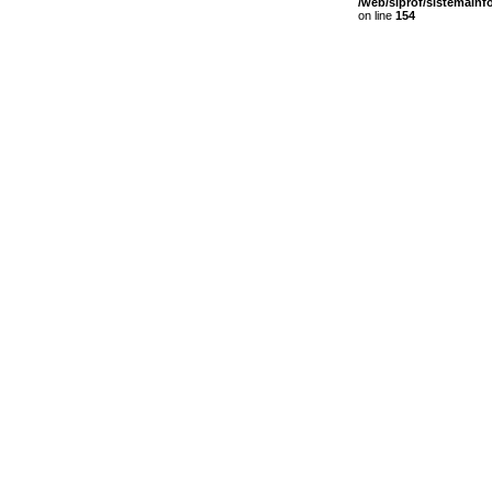
/web/siprof/sistemain
on line
154