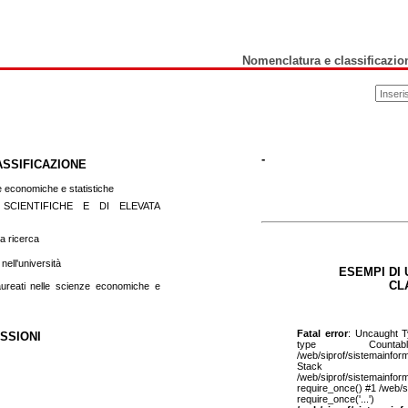
Nomenclatura e classificazion
-
ASSIFICAZIONE
ze economiche e statistiche
 SCIENTIFICHE E DI ELEVATA
la ricerca
 nell'università
ESEMPI DI 
CL
laureati nelle scienze economiche e
Fatal error
: Uncaught T
SSIONI
type Counta
/web/siprof/sistemainfor
Stac
/web/siprof/sistemainfor
require_once() #1 /web/s
require_once