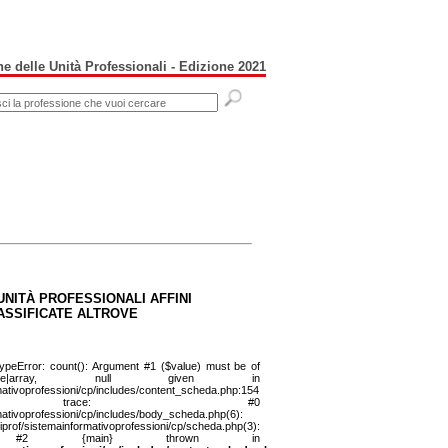
e delle Unità Professionali - Edizione 2021
UNITÀ PROFESSIONALI AFFINI
ASSIFICATE ALTROVE
ypeError: count(): Argument #1 ($value) must be of
ble|array, null given in
mativoprofessioni/cp/includes/content_scheda.php:154
k trace: #0
mativoprofessioni/cp/includes/body_scheda.php(6):
iprof/sistemainformativoprofessioni/cp/scheda.php(3):
('...') #2 {main} thrown in