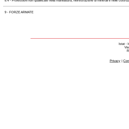
8.4 - Professioni non qualificate nella manifattura, nell'estrazione di minerali e nelle costruz
9 - FORZE ARMATE
Istat - 
Via
R
Privacy
|
Cont