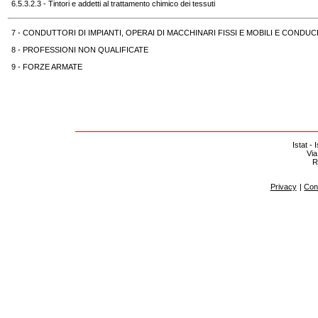
6.5.3.2.3 - Tintori e addetti al trattamento chimico dei tessuti
7 - CONDUTTORI DI IMPIANTI, OPERAI DI MACCHINARI FISSI E MOBILI E CONDUCE
8 - PROFESSIONI NON QUALIFICATE
9 - FORZE ARMATE
Istat - 
Via
R
Privacy
|
Cont