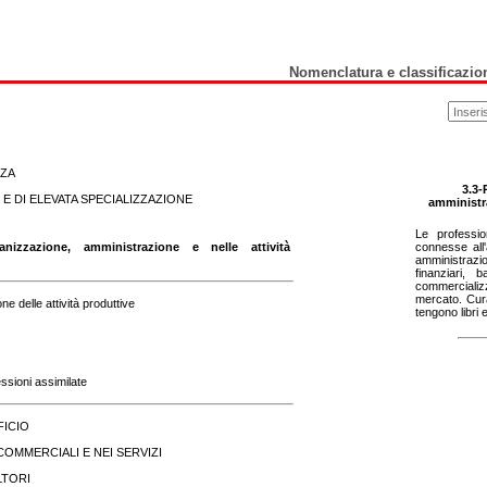
Nomenclatura e classificazion
NZA
3.3-
 E DI ELEVATA SPECIALIZZAZIONE
amministra
Le professio
ganizzazione, amministrazione e nelle attività
connesse all
amministrazio
finanziari, 
commercializ
mercato. Cura
ne delle attività produttive
tengono libri e
ssioni assimilate
FICIO
COMMERCIALI E NEI SERVIZI
LTORI