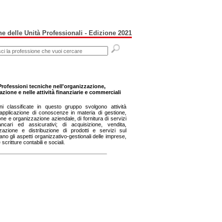
e delle Unità Professionali - Edizione 2021
Professioni tecniche nell'organizzazione,
zione e nelle attività finanziarie e commerciali
ni classificate in questo gruppo svolgono attività
'applicazione di conoscenze in materia di gestione,
ne e organizzazione aziendale, di fornitura di servizi
bancari ed assicurativi; di acquisizione, vendita,
zazione e distribuzione di prodotti e servizi sul
no gli aspetti organizzativo-gestionali delle imprese,
 scritture contabili e sociali.