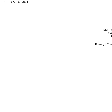
9 - FORZE ARMATE
Istat - 
Via
R
Privacy
|
Cont